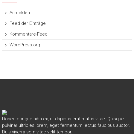
Anmelden
Feed der Einträge
Kommentare-Feed
WordPress.org
Donec congue nibh ex, ut dapibus erat mattis vitae. Quisque
pulvinar ultricies lorem, eget fermentum lectus faucibus auctor.
Duis viverra sem vitae velit tempor.